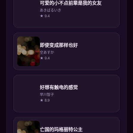
可爱的小不点前辈是我的女友
あきばるいき
★ 9.4
即使变成那样也好
空あすか
★ 9.4
好想有触电的感觉
早川智子
★ 8.9
亡国的玛格丽特公主