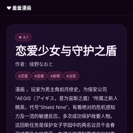
♥ 羞羞漫画
★ 9.7
恋爱少女与守护之盾
作者：绫野なおと
#恋爱
#连载
#剧情
#治愈
漫画 ，玩家为男主角如月修史，为保安公司
“AEGIS（アイギス，意为宙斯之盾）”所属之新人
精英，代号“Shield Nine”，有着绝对的危机感知
力及一流的敏捷反应，多次成功保护政要人物。
这回新任务是保护女子学园中的两名议员千金春