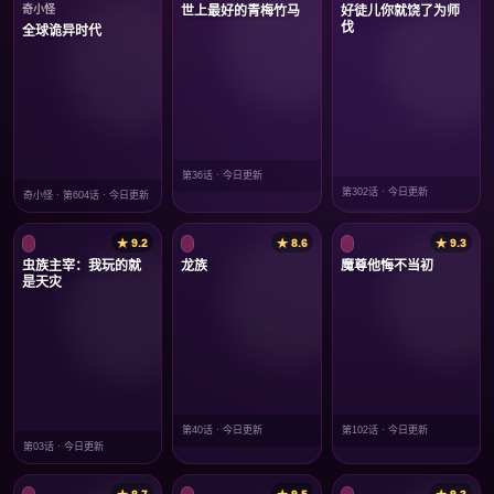
奇小怪
世上最好的青梅竹马
好徒儿你就饶了为师
伐
全球诡异时代
第36话 · 今日更新
第302话 · 今日更新
奇小怪 · 第604话 · 今日更新
★ 9.2
★ 8.6
★ 9.3
虫族主宰：我玩的就
龙族
魔尊他悔不当初
是天灾
第40话 · 今日更新
第102话 · 今日更新
第03话 · 今日更新