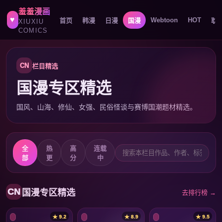
羞羞漫画
♥
Webtoon
HOT
首页
韩漫
日漫
国漫
耽
XIUXIU
COMICS
CN
栏目精选
国漫专区精选
国风、山海、修仙、女强、民俗怪谈与赛博国潮题材精选。
全
热
高
连载
部
更
分
中
CN
国漫专区精选
去排行榜 →
★ 9.2
★ 8.9
★ 9.5