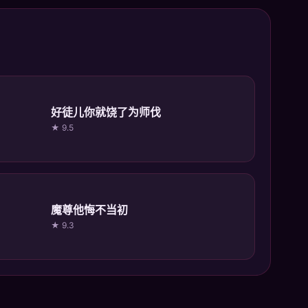
好徒儿你就饶了为师伐
★ 9.5
魔尊他悔不当初
★ 9.3