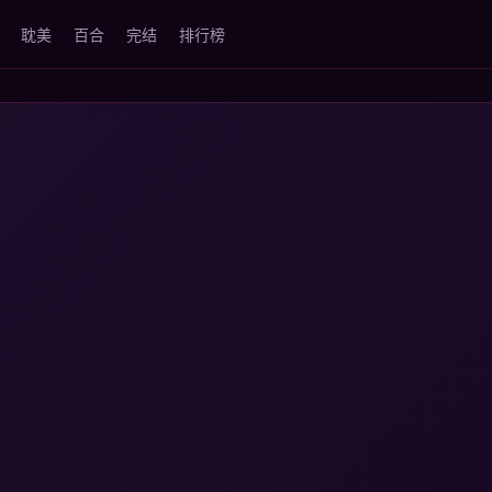
耽美
百合
完结
排行榜