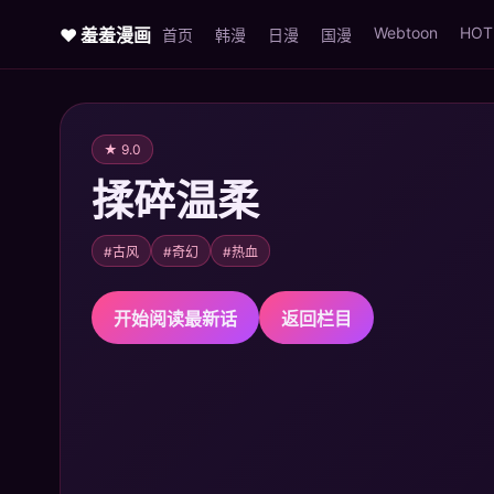
Webtoon
HOT
♥ 羞羞漫画
首页
韩漫
日漫
国漫
★ 9.0
揉碎温柔
#古风
#奇幻
#热血
开始阅读最新话
返回栏目