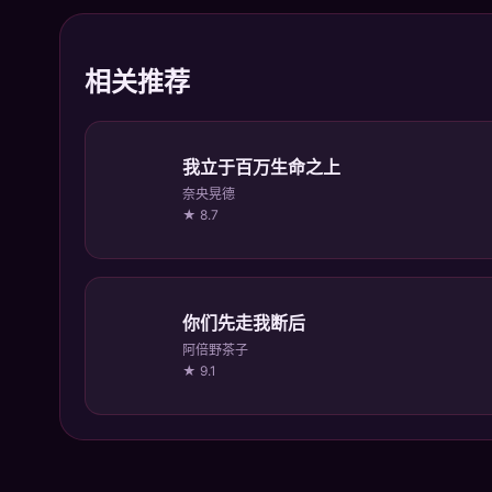
相关推荐
我立于百万生命之上
奈央晃德
★ 8.7
你们先走我断后
阿倍野茶子
★ 9.1