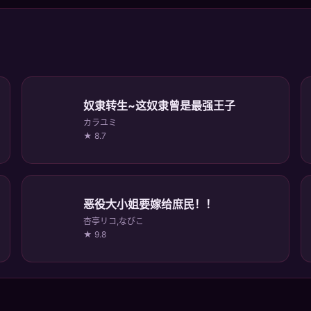
奴隶转生~这奴隶曾是最强王子
カラユミ
★ 8.7
恶役大小姐要嫁给庶民！！
杏亭リコ,なびこ
★ 9.8