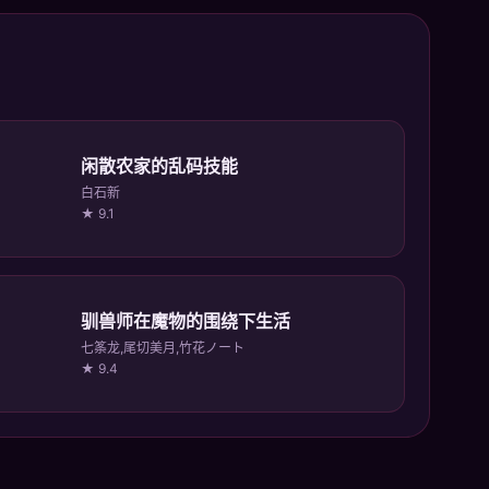
闲散农家的乱码技能
白石新
★ 9.1
驯兽师在魔物的围绕下生活
七筿龙,尾切美月,竹花ノート
★ 9.4