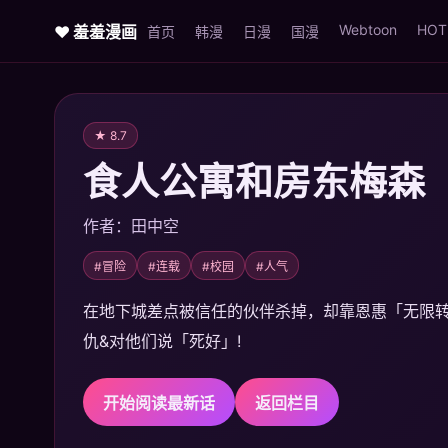
Webtoon
HOT
♥ 羞羞漫画
首页
韩漫
日漫
国漫
★ 8.7
食人公寓和房东梅森
作者：田中空
#冒险
#连载
#校园
#人气
在地下城差点被信任的伙伴杀掉，却靠恩惠「无限转蛋
仇&对他们说「死好」!
开始阅读最新话
返回栏目