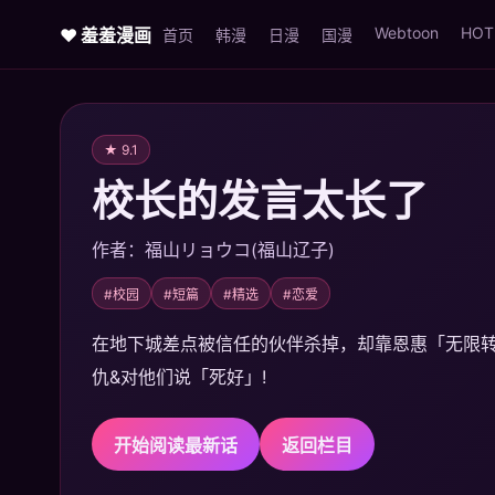
Webtoon
HOT
♥ 羞羞漫画
首页
韩漫
日漫
国漫
★ 9.1
校长的发言太长了
作者：福山リョウコ(福山辽子)
#校园
#短篇
#精选
#恋爱
在地下城差点被信任的伙伴杀掉，却靠恩惠「无限转蛋
仇&对他们说「死好」!
开始阅读最新话
返回栏目