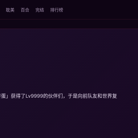
耽美
百合
完结
排行榜
」获得了Lv9999的伙伴们，于是向前队友和世界复