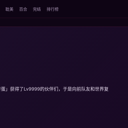
耽美
百合
完结
排行榜
」获得了Lv9999的伙伴们，于是向前队友和世界复