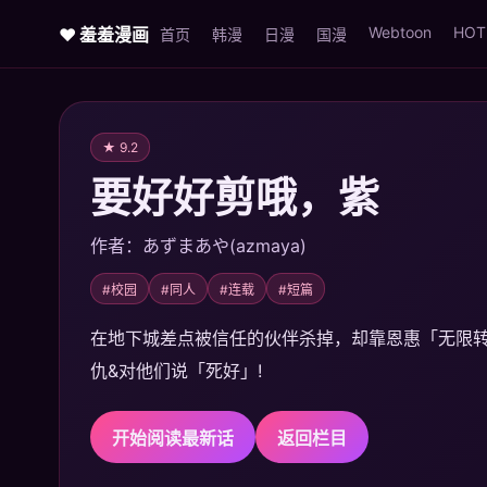
Webtoon
HOT
♥ 羞羞漫画
首页
韩漫
日漫
国漫
★ 9.2
要好好剪哦，紫
作者：あずまあや(azmaya)
#校园
#同人
#连载
#短篇
在地下城差点被信任的伙伴杀掉，却靠恩惠「无限转蛋
仇&对他们说「死好」!
开始阅读最新话
返回栏目