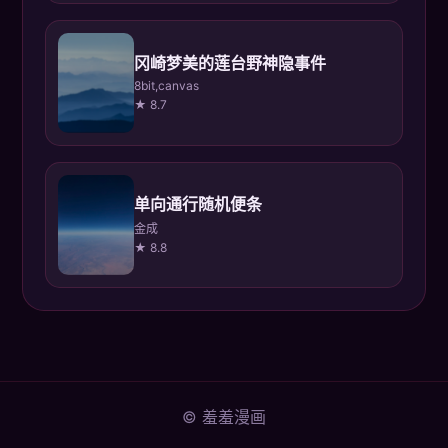
冈崎梦美的莲台野神隐事件
8bit,canvas
★ 8.7
单向通行随机便条
金成
★ 8.8
© 羞羞漫画