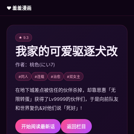
♥ 羞羞漫画
★ 9.3
我家的可爱驱逐犬改
作者：桃色(にい7)
#同人
#连载
#治愈
#双女主
在地下城差点被信任的伙伴杀掉，却靠恩惠「无
限转蛋」获得了Lv9999的伙伴们，于是向前队友
和世界复仇&对他们说「死好」!
开始阅读最新话
返回栏目