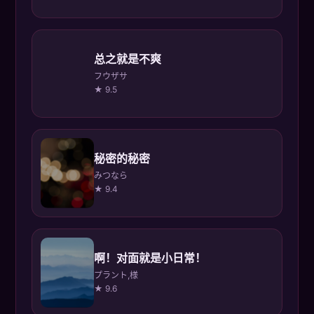
总之就是不爽
フウザサ
★ 9.5
秘密的秘密
みつなら
★ 9.4
啊！对面就是小日常！
プラント,様
★ 9.6