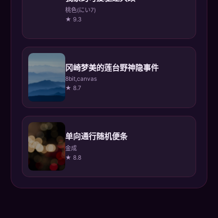
桃色(にい7)
★ 9.3
冈崎梦美的莲台野神隐事件
8bit,canvas
★ 8.7
单向通行随机便条
金成
★ 8.8