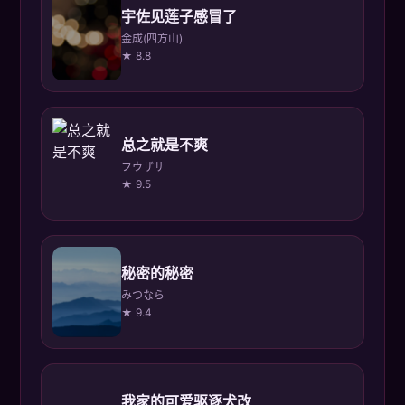
宇佐见莲子感冒了
金成(四方山)
★ 8.8
总之就是不爽
フウザサ
★ 9.5
秘密的秘密
みつなら
★ 9.4
我家的可爱驱逐犬改