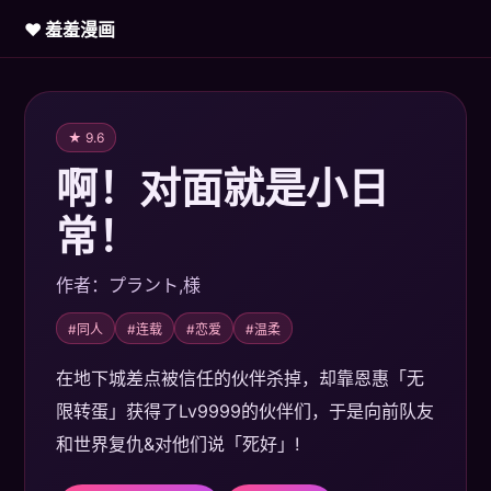
♥ 羞羞漫画
★ 9.6
啊！对面就是小日
常！
作者：プラント,様
#同人
#连载
#恋爱
#温柔
在地下城差点被信任的伙伴杀掉，却靠恩惠「无
限转蛋」获得了Lv9999的伙伴们，于是向前队友
和世界复仇&对他们说「死好」!