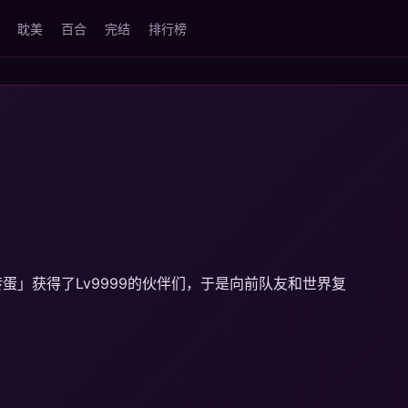
耽美
百合
完结
排行榜
」获得了Lv9999的伙伴们，于是向前队友和世界复