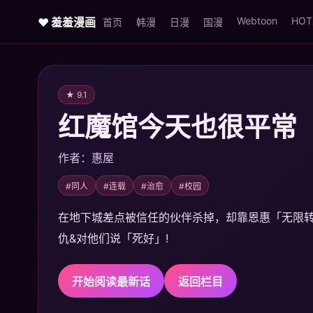
Webtoon
HOT
♥ 羞羞漫画
首页
韩漫
日漫
国漫
★ 9.1
红魔馆今天也很平常
作者：惠屋
#同人
#连载
#治愈
#校园
在地下城差点被信任的伙伴杀掉，却靠恩惠「无限转蛋
仇&对他们说「死好」!
开始阅读最新话
返回栏目