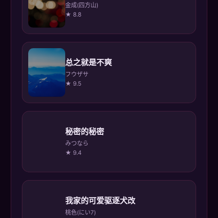
金成(四方山)
★ 8.8
总之就是不爽
フウザサ
★ 9.5
秘密的秘密
みつなら
★ 9.4
我家的可爱驱逐犬改
桃色(にい7)