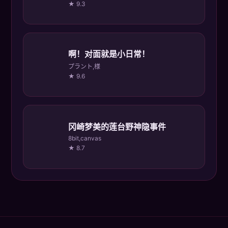
★ 9.3
啊！对面就是小日常！
プラント,様
★ 9.6
冈崎梦美的莲台野神隐事件
8bit,canvas
★ 8.7