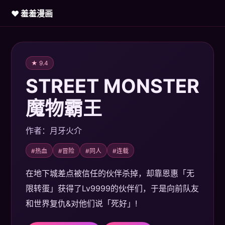
♥ 羞羞漫画
★ 9.4
STREET MONSTER
魔物霸王
作者：月牙火介
#热血
#冒险
#同人
#连载
在地下城差点被信任的伙伴杀掉，却靠恩惠「无
限转蛋」获得了Lv9999的伙伴们，于是向前队友
和世界复仇&对他们说「死好」!