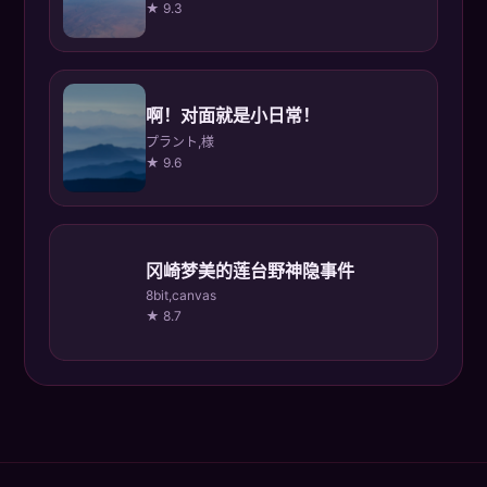
★ 9.3
啊！对面就是小日常！
プラント,様
★ 9.6
冈崎梦美的莲台野神隐事件
8bit,canvas
★ 8.7