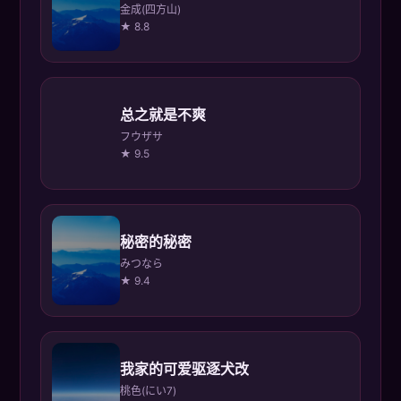
金成(四方山)
★ 8.8
总之就是不爽
フウザサ
★ 9.5
秘密的秘密
みつなら
★ 9.4
我家的可爱驱逐犬改
桃色(にい7)