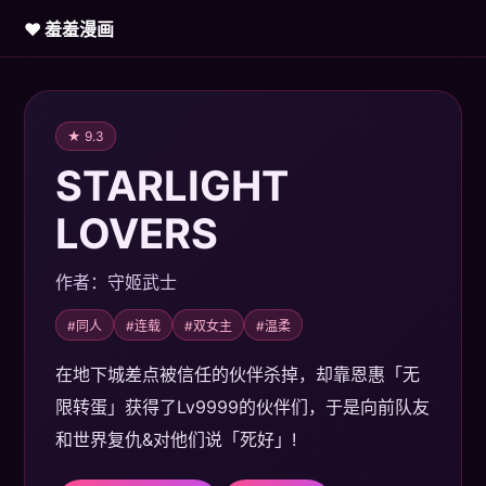
♥ 羞羞漫画
★ 9.3
STARLIGHT
LOVERS
作者：守姬武士
#同人
#连载
#双女主
#温柔
在地下城差点被信任的伙伴杀掉，却靠恩惠「无
限转蛋」获得了Lv9999的伙伴们，于是向前队友
和世界复仇&对他们说「死好」!